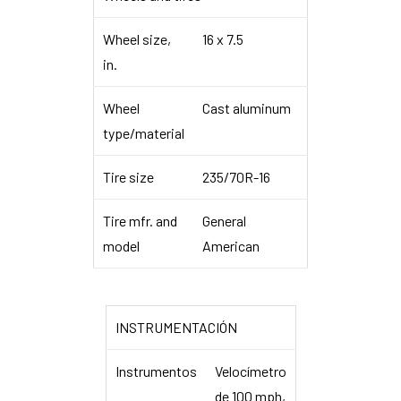
Wheel size,
16 x 7.5
in.
Wheel
Cast aluminum
type/material
Tire size
235/70R-16
Tire mfr. and
General
model
American
INSTRUMENTACIÓN
Instrumentos
Velocímetro
de 100 mph,