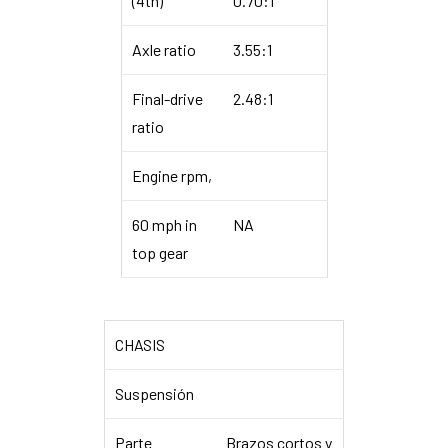
(4th)
0.70:1
Axle ratio
3.55:1
Final-drive
2.48:1
ratio
Engine rpm,
60 mph in
NA
top gear
CHASIS
Suspensión
Parte
Brazos cortos y