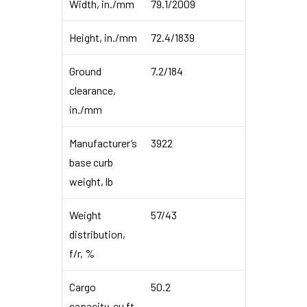
Width, in./mm
79.1/2009
Height, in./mm
72.4/1839
Ground
7.2/184
clearance,
in./mm
Manufacturer’s
3922
base curb
weight, lb
Weight
57/43
distribution,
f/r, %
Cargo
50.2
capacity, cu ft