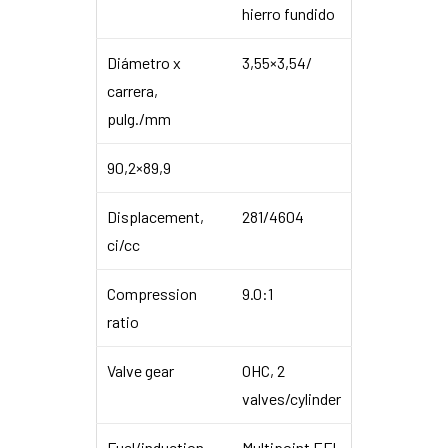
hierro fundido
Diámetro x
3,55×3,54/
carrera,
pulg./mm
90,2×89,9
Displacement,
281/4604
ci/cc
Compression
9.0:1
ratio
Valve gear
OHC, 2
valves/cylinder
Fuel/induction
Multipoint EFI