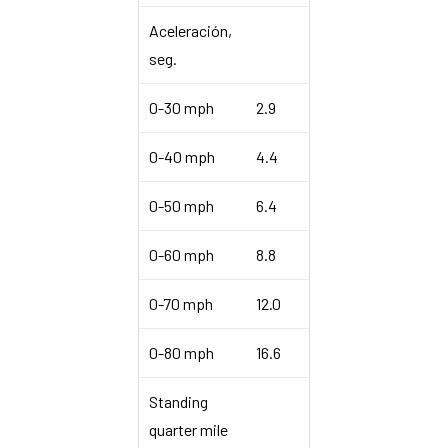
Aceleración,
seg.
0-30 mph
2.9
0-40 mph
4.4
0-50 mph
6.4
0-60 mph
8.8
0-70 mph
12.0
0-80 mph
16.6
Standing
quarter mile