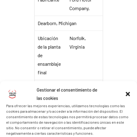
Company,
Dearborn, Michigan
Ubicación
Norfolk,
de la planta
Virginia
de
ensamblaje
final
Clase de
Standard
Gestionar el consentimiento de
tamaño de
pickup
las cookies
la EPA
Para ofrecer las mejores experiencias, utilizamos tecnologías como las
cookies para almacenar y/o acceder a la información del dispositivo. El
consentimiento de estas tecnologías nos permitirá procesar datos como
Body style
2-door, 2-
el comportamiento de navegación o las identificaciones únicas en este
passenger
sitio. No consentir o retirar el consentimiento, puede afectar
negativamente a ciertas características y funciones.