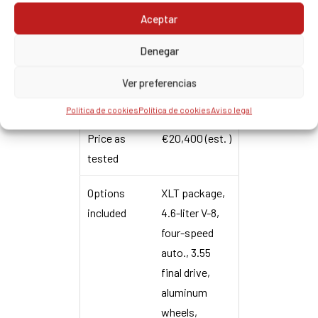
Drivetrain
Front engine,
Aceptar
layout
rear drive
Denegar
Airbag
Dual
Ver preferencias
Base price
€16,600 (est. )
Política de cookies
Política de cookies
Aviso legal
Price as
€20,400 (est. )
tested
Options
XLT package,
included
4.6-liter V-8,
four-speed
auto., 3.55
final drive,
aluminum
wheels,