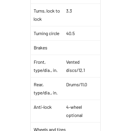
Turns, lock to
3.3
lock
Turning circle
40.5
Brakes
Front,
Vented
type/dia., in.
discs/12.1
Rear,
Drums/11.0
type/dia., in.
Anti-lock
4-wheel
optional
Wheels and tires