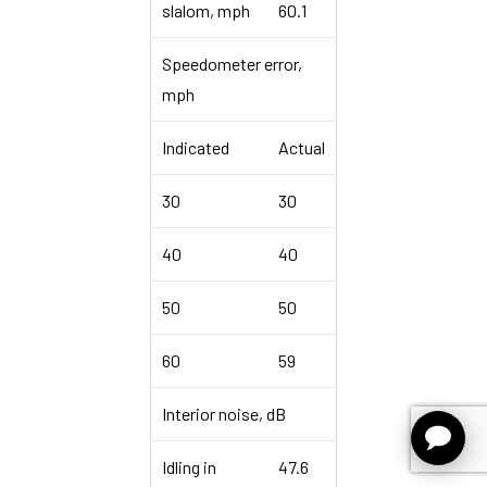
slalom, mph
60.1
Speedometer error,
mph
Indicated
Actual
30
30
40
40
Llamadas con IA
CRM
Quienes somos
Blog
Contacto
50
50
60
59
Interior noise, dB
© 2022 Voy en Coche | Desarrollado por Inficon Global |
Política de Privacidad
|
Aviso Legal
|
Política de Cookies
Idling in
47.6