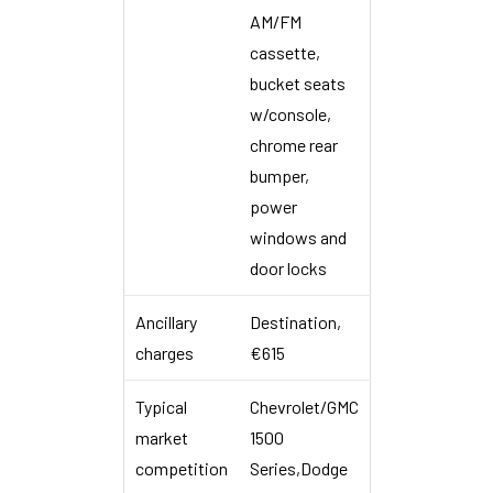
AM/FM
cassette,
bucket seats
w/console,
chrome rear
bumper,
power
windows and
door locks
Ancillary
Destination,
charges
€615
Typical
Chevrolet/GMC
market
1500
competition
Series,Dodge