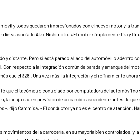
móvil y todos quedaron impresionados con el nuevo motor y la tran
 en línea asociado Alex Nishimoto. «El motor simplemente tira y tira.
 y distante. Pero si está parado al lado del automóvil o adentro con
. Con respecto a la integración común de parada y arranque del mot
más que el 328i. Una vez más, la integración y el refinamiento ahora 
otó que el tacómetro controlado por computadora del automóvil no s
en, la aguja cae en previsión de un cambio ascendente antes de qu
s», dijo Cammisa. «El conductor ya no es el centro de atención. Ha
los movimientos de la carrocería, en su mayoría bien controlados, y 