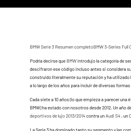
BMW Serie 3 Resumen completoBMW 3-Series Full 
Podría decirse que
BMW
introdujo la categoría de se
descifraron ese código incluso antes si considera 
construido literalmente su reputación y ha utilizad
a lo largo de los años para incluir de diversas formas 
Cada siete a 10 años (lo que empieza a parecer una 
BMW) ha estado con nosotros desde 2012. Un año d
deportivos de lujo 2013/2014
contra un
Audi S4
, un
C
La Serie 3 ha dominado tanto su segmento y las comp