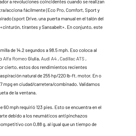
ador a revoluciones coincidentes cuando se realizan
/acciona fácilmente (Eco Pro, Comfort, Sport y
rado (sport Drive, una puerta manual en el talón del
«cinturón, tirantes y Sansabelt». En conjunto, este
milla de 14.2 segundos a 98.5 mph. Eso coloca al
mo
Alfa Romeo
Giulia,
Audi A4
,
Cadillac ATS
,
or cierto, estos dos rendimientos recientes
aspiración natural de 255 hp/220 lb-ft. motor. En o
4/27 mpg en ciudad/carretera/combinado. Validamos
eta de la ventana.
 60 mph requirió 123 pies. Esto se encuentra en el
 parte debido a los neumáticos antipinchazos
ompetitivo con 0,88 g, al igual que un tiempo de