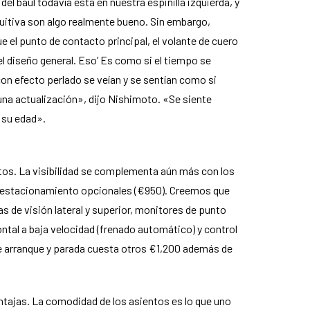
el baúl todavía está en nuestra espinilla izquierda, y
tuitiva son algo realmente bueno. Sin embargo,
 el punto de contacto principal, el volante de cuero
el diseño general. Eso’ Es como si el tiempo se
con efecto perlado se veían y se sentían como si
 una actualización», dijo Nishimoto. «Se siente
 su edad».
tos. La visibilidad se complementa aún más con los
 de estacionamiento opcionales (€950). Creemos que
s de visión lateral y superior, monitores de punto
rontal a baja velocidad (frenado automático) y control
 de arranque y parada cuesta otros €1,200 además de
entajas. La comodidad de los asientos es lo que uno