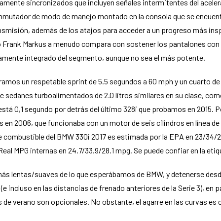
mente sincronizados que incluyen señales intermitentes del aceler
utador de modo de manejo montado en la consola que se encuentra
nsmisión, además de los atajos para acceder a un progreso más inspi
ico Frank Markus a menudo compara con sostener los pantalones con 
tamente integrado del segmento, aunque no sea el más potente.
tramos un respetable sprint de 5.5 segundos a 60 mph y un cuarto de 
e sedanes turboalimentados de 2.0 litros similares en su clase, co
está 0,1 segundo por detrás del último 328i que probamos en 2015. P
 en 2006, que funcionaba con un motor de seis cilindros en línea de 
a de combustible del BMW 330i 2017 es estimada por la EPA en 23/3
al MPG internas en 24.7/33.9/28.1 mpg. Se puede confiar en la etiqu
 más lentas/suaves de lo que esperábamos de BMW, y detenerse desde
e incluso en las distancias de frenado anteriores de la Serie 3), en
de verano son opcionales. No obstante, el agarre en las curvas es c