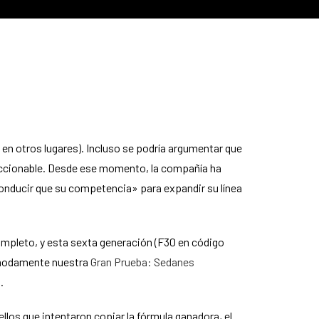
5 en otros lugares). Incluso se podría argumentar que
leccionable. Desde ese momento, la compañía ha
conducir que su competencia» para expandir su línea
ompleto, y esta sexta generación (F30 en código
ómodamente nuestra
Gran Prueba: Sedanes
.
los que intentaron copiar la fórmula ganadora, el