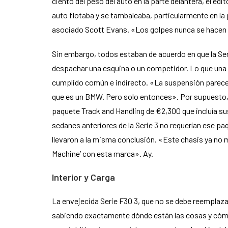
ciento del peso del auto en la parte delantera, el ed
auto flotaba y se tambaleaba, particularmente en la
asociado Scott Evans. «Los golpes nunca se hacen 
Sin embargo, todos estaban de acuerdo en que la Seri
despachar una esquina o un competidor. Lo que una v
cumplido común e indirecto. «La suspensión parece v
que es un BMW. Pero solo entonces». Por supuesto, 
paquete Track and Handling de €2,300 que incluía s
sedanes anteriores de la Serie 3 no requerían ese 
llevaron a la misma conclusión. «Este chasis ya no 
Machine’ con esta marca». Ay.
Interior y Carga
La envejecida Serie F30 3, que no se debe reemplaza
sabiendo exactamente dónde están las cosas y cómo h