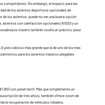
los competidores. Sin embargo, el espacio para las
didad de los asientos deportivos opcionales de
or de los asientos, puede no ser una buena opción
a, asientos con calefacción opcionales (€500) y un
reposabrazos trasero también oculta un práctico pase
6.6 pies cúbicos más grande que la de uno de los más
nzamientos para los asientos traseros plegables
€1,950 con panel táctil. Más que simplemente un
 (suscripción de tres años), también ofrece zoom de
uida la recuperación de vehículos robados,