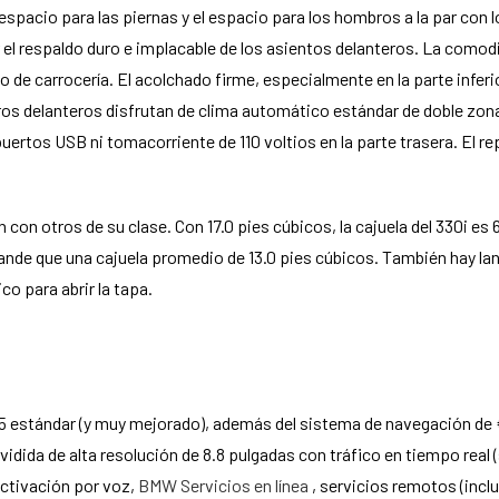
pacio para las piernas y el espacio para los hombros a la par con 
 el respaldo duro e implacable de los asientos delanteros. La como
de carrocería. El acolchado firme, especialmente en la parte inferi
ros delanteros disfrutan de clima automático estándar de doble zon
uertos USB ni tomacorriente de 110 voltios en la parte trasera. El 
n otros de su clase. Con 17.0 pies cúbicos, la cajuela del 330i es 
ande que una cajuela promedio de 13.0 pies cúbicos. También hay la
o para abrir la tapa.
5 estándar (y muy mejorado), además del sistema de navegación de 
idida de alta resolución de 8.8 pulgadas con tráfico en tiempo real
 activación por voz,
BMW Servicios en línea
, servicios remotos (incl