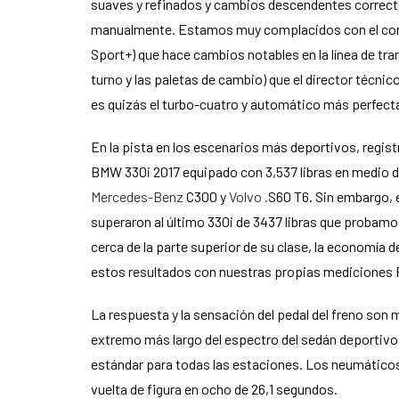
suaves y refinados y cambios descendentes correcta
manualmente. Estamos muy complacidos con el conm
Sport+) que hace cambios notables en la línea de tra
turno y las paletas de cambio) que el director técn
es quizás el turbo-cuatro y automático más perfec
En la pista en los escenarios más deportivos, regis
BMW 330i 2017 equipado con 3,537 libras en medio d
Mercedes-Benz
C300 y
Volvo .
S60 T6. Sin embargo, 
superaron al último 330i de 3437 libras que probamos
cerca de la parte superior de su clase, la economí
estos resultados con nuestras propias mediciones Re
La respuesta y la sensación del pedal del freno son
extremo más largo del espectro del sedán deportivo (
estándar para todas las estaciones. Los neumáticos 
vuelta de figura en ocho de 26,1 segundos.