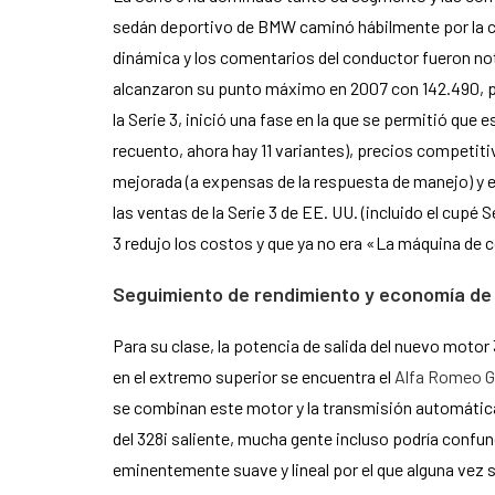
sedán deportivo de BMW caminó hábilmente por la cue
dinámica y los comentarios del conductor fueron no
alcanzaron su punto máximo en 2007 con 142.490, per
la Serie 3, inició una fase en la que se permitió qu
recuento, ahora hay 11 variantes), precios competi
mejorada (a expensas de la respuesta de manejo) y el
las ventas de la Serie 3 de EE. UU. (incluido el cupé 
3 redujo los costos y que ya no era «La máquina de 
Seguimiento de rendimiento y economía de
Para su clase, la potencia de salida del nuevo motor 
en el extremo superior se encuentra el
Alfa Romeo Gi
se combinan este motor y la transmisión automática
del 328i saliente, mucha gente incluso podría confun
eminentemente suave y lineal por el que alguna vez 