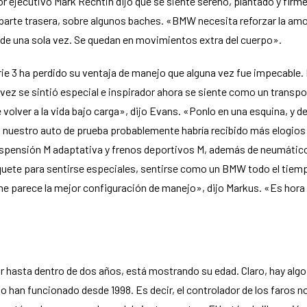
itor ejecutivo Mark Rechtin dijo que se siente sereno, plantado y firm
 parte trasera, sobre algunos baches. «BMW necesita reforzar la amor
de una sola vez. Se quedan en movimientos extra del cuerpo».
e 3 ha perdido su ventaja de manejo que alguna vez fue impecable. La 
ez se sintió especial e inspirador ahora se siente como un transpo
olver a la vida bajo carga», dijo Evans. «Ponlo en una esquina, y 
nuestro auto de prueba probablemente habría recibido más elogios 
uspensión M adaptativa y frenos deportivos M, además de neumático
paquete para sentirse especiales, sentirse como un BMW todo el ti
me parece la mejor configuración de manejo», dijo Markus. «Es hora 
r hasta dentro de dos años, está mostrando su edad. Claro, hay algo
an funcionado desde 1998. Es decir, el controlador de los faros no