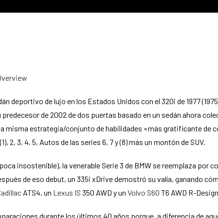
Overview
dán deportivo de lujo en los Estados Unidos con el 320i de 1977 (197
su predecesor de 2002 de dos puertas basado en un sedán ahora co
o la misma estrategia/conjunto de habilidades «más gratificante de 
(1), 2, 3, 4, 5, Autos de las series 6, 7 y (8) más un montón de SUV.
época insostenible), la venerable Serie 3 de BMW se reemplaza por c
espués de eso debut, un 335i xDrive demostró su valía, ganando c
adillac
ATS4, un
Lexus IS
350 AWD y un
Volvo S60
T6 AWD R-Design
araciones durante los últimos 40 años porque, a diferencia de aquel