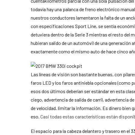
cuentakilómetros parcial con una sola pulsación del r
todavía hay una palanca de freno electrónico manual 
nuestros conductores lamentaron la falta de un ancla
con especificaciones Sport Line, se sentía económico
detuviera dentro de la Serie 3 mientras el resto del
hubieran salido de un automóvil de una generación at
exactamente como el mismo auto de hace cinco años.
Las líneas de visión son bastante buenas, con pila
faros LED y los faros antiniebla opcionales (como p
esos dos últimos deberían ser estándar en esta clase
ciego, advertencia de salida de carril, advertencia d
de velocidad. limitar la información. Es dinero bien
eso.
Casi todas estas características están disponi
El espacio para la cabeza delantero y trasero en el 