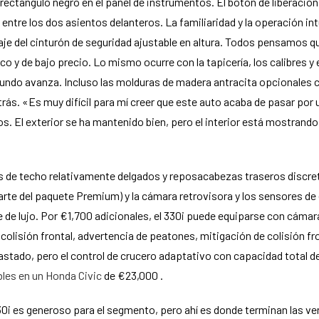
ectángulo negro en el panel de instrumentos. El botón de liberación d
entre los dos asientos delanteros. La familiaridad y la operación in
je del cinturón de seguridad ajustable en altura. Todos pensamos que
 y de bajo precio. Lo mismo ocurre con la tapicería, los calibres y 
 mundo avanza. Incluso las molduras de madera antracita opcionales 
rás. «Es muy difícil para mí creer que este auto acaba de pasar por
 El exterior se ha mantenido bien, pero el interior está mostrando
res de techo relativamente delgados y reposacabezas traseros discre
arte del paquete Premium) y la cámara retrovisora ​​y los sensores
 de lujo. Por €1,700 adicionales, el 330i puede equiparse con cámara
e colisión frontal, advertencia de peatones, mitigación de colisión f
 gastado, pero el control de crucero adaptativo con capacidad total
bles en un Honda Civic
de €23,000 .
330i es generoso para el segmento, pero ahí es donde terminan las v