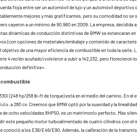
rda floja entre ser un automóvil de lujo y un automóvil deportivo q
tablemente mejores y más gratificantes, pero su comodidad no se s
o cayeron a un mínimo de 90.960 en 2009. La empresa, decidida a au
e estas dinámicas de conducción distintivas de BMW se estancaran en
tivos (con opciones de materiales/embalaje y contenido de caracter
 objetivo de una mayor eficiencia de combustible en toda la serie. L
Serie 4 recién acuñado) volvieron a subir a 142,232, pero florecieron 
conducción definitiva».
 combustible
330i (248 hp/258 lb-ft de torque) está en el medio del camino. En el e
ulia .
a 280 cv. Creemos que BMW optó por la suavidad y la linealida
 de ocho velocidades 8HP50, es un matrimonio perfecto. Más silenci
dir este pequeño motor turboalimentado de cuatro cilindros con el mo
se conoció a los E36/E46/E90. Además, la calibración de la transmi