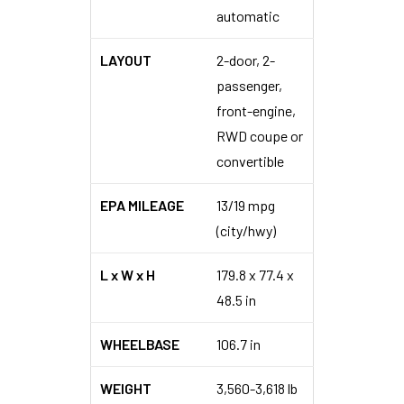
automatic
LAYOUT
2-door, 2-
passenger,
front-engine,
RWD coupe or
convertible
EPA MILEAGE
13/19 mpg
(city/hwy)
L x W x H
179.8 x 77.4 x
48.5 in
WHEELBASE
106.7 in
WEIGHT
3,560-3,618 lb