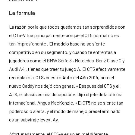
La formula
La razón por la que todos quedamos tan sorprendidos con
el CT5-V fue principalmente porque
el CT5 normal no es
tan impresionante
. El modelo base no se siente
competitivo en su segmento, y cuando te enfrentas a
jugadores como el
BMW Serie 3
,
Mercedes-Benz Clase C
y
Audi A4
, tienes que traer tu juego A. El CT5 efectivamente
reemplazó al CTS, nuestro Auto del Año 2014, pero el
nuevo Caddy nos dejó con ganas. «Después del CTS y el
ATS, el chasis es una decepción», dijo el jefe de la oficina
internacional, Angus MacKenzie. «El CT5 no se siente tan
poderoso o alerta, y el modo de manejo predeterminado
es un subviraje leve». Ay.
Afortunadamente, el CT5-V es un animal diferente.