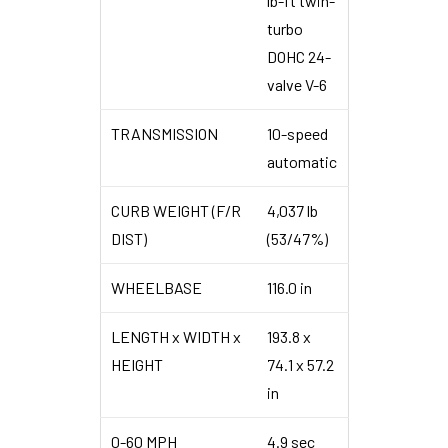
lb-ft twin-
turbo
DOHC 24-
valve V-6
TRANSMISSION
10-speed
automatic
CURB WEIGHT (F/R
4,037 lb
DIST)
(53/47%)
WHEELBASE
116.0 in
LENGTH x WIDTH x
193.8 x
HEIGHT
74.1 x 57.2
in
0-60 MPH
4.9 sec