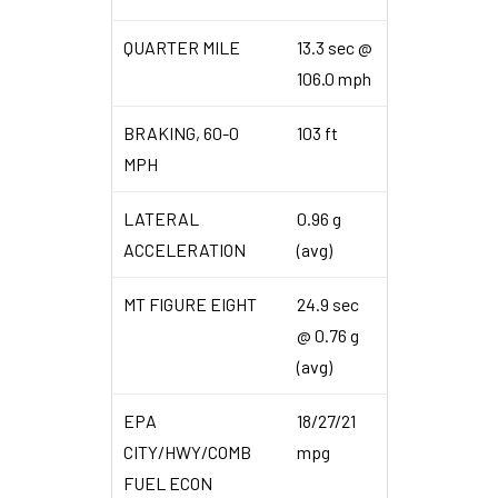
QUARTER MILE
13.3 sec @
106.0 mph
BRAKING, 60-0
103 ft
MPH
LATERAL
0.96 g
ACCELERATION
(avg)
MT FIGURE EIGHT
24.9 sec
@ 0.76 g
(avg)
EPA
18/27/21
CITY/HWY/COMB
mpg
FUEL ECON