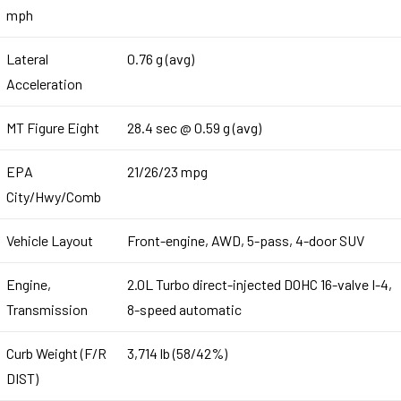
mph
Lateral
0.76 g (avg)
Acceleration
MT Figure Eight
28.4 sec @ 0.59 g (avg)
EPA
21/26/23 mpg
City/Hwy/Comb
Vehicle Layout
Front-engine, AWD, 5-pass, 4-door SUV
Engine,
2.0L Turbo direct-injected DOHC 16-valve I-4,
Transmission
8-speed automatic
Curb Weight (F/R
3,714 lb (58/42%)
DIST)