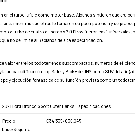
dros.
ieron en el turbo-triple como motor base. Algunos sintieron que era 
alentí, mientras que otros lo llamaron de poca potencia y se preoc
motor turbo de cuatro cilindros y 2.0 litros fueron casi universales, 
 que no se limite al Badlands de alta especificación.
ece valor entre los todoterrenos subcompactos, números de eficien
 y la única calificación Top Safety Pick+ de IIHS como SUV del año),
pe y ejecución fantástica de su función prevista como un todoterre
2021 Ford Bronco Sport Outer Banks Especificaciones
Precio
€34,355/€36,945
base/Según lo