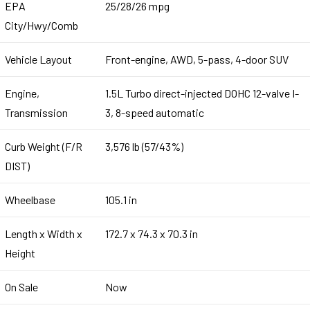
EPA
25/28/26 mpg
City/Hwy/Comb
Vehicle Layout
Front-engine, AWD, 5-pass, 4-door SUV
Engine,
1.5L Turbo direct-injected DOHC 12-valve I-
Transmission
3, 8-speed automatic
Curb Weight (F/R
3,576 lb (57/43%)
DIST)
Wheelbase
105.1 in
Length x Width x
172.7 x 74.3 x 70.3 in
Height
On Sale
Now