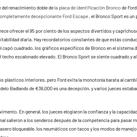
 del renacimiento doble de
la placa de identificación Bronco
de Ford 
completamente decepcionante Ford Escape
, el Bronco Sport es un
ce ofrecer el 95 por ciento de los aspectos divertidos y caprichos
bitabilidad diaria. Hay recordatorios constantes de que estás condu
 capó cuadrado, los gráficos específicos de Bronco en el sistema d
 el techo escalonado elevado. El Bronco Sport se siente cuadrado y
 plásticos interiores, pero Ford evita la monotonía barata al cambiar
odelo Badlands de €36,000 es una decepción, y varios jueces estaba
avimento. En general, los jueces elogiaron la confianza y la capacida
al salieron a los senderos después de la competencia para pasar má
rasero bloqueable, los neumáticos con tacos y los modos de manejo