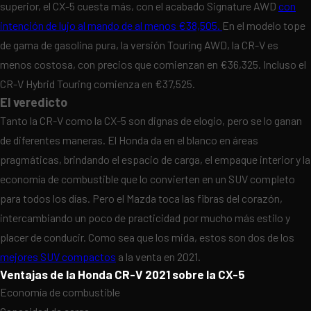
superior, el CX-5 cuesta más, con el acabado Signature AWD
con
intención de lujo al mando de al menos €38,505.
En el modelo tope
de gama de gasolina pura, la versión Touring AWD, la CR-V es
menos costosa, con precios que comienzan en €36,325. Incluso el
CR-V Hybrid Touring comienza en €37,525.
El veredicto
Tanto la CR-V como la CX-5 son dignas de elogio, pero se lo ganan
de diferentes maneras. El Honda da en el blanco en áreas
pragmáticas, brindando el espacio de carga, el empaque interior y la
economía de combustible que lo convierten en un SUV completo
para todos los días. Pero el Mazda toca las fibras del corazón,
intercambiando un poco de practicidad por mucho más estilo y
placer de conducir. Como sea que los mida, estos son dos de los
mejores SUV compactos
a la venta en 2021.
Ventajas de la Honda CR-V 2021 sobre la CX-5
Economía de combustible