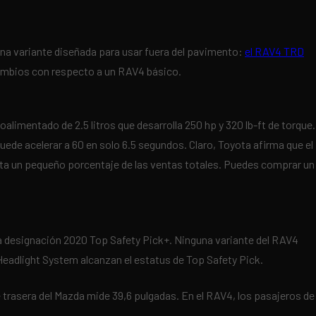
una variante diseñada para usar fuera del pavimento:
el RAV4 TRD
cambios con respecto a un RAV4 básico.
limentado de 2.5 litros que desarrolla 250 hp y 320 lb-ft de torque.
ede acelerar a 60 en solo 6.5 segundos. Claro, Toyota afirma que el
enta un pequeño porcentaje de las ventas totales. Puedes comprar un
a designación 2020 Top Safety Pick+. Ninguna variante del RAV4
 Headlight System alcanzan el estatus de Top Safety Pick.
e trasera del Mazda mide 39,6 pulgadas. En el RAV4, los pasajeros de