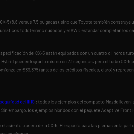
 CX-5 (8.6 versus 7.5 pulgadas), sino que Toyota también construye 
s neumáticos todoterreno nudosos y el AWD estándar completan los 
pecificación del CX-5 están equipados con un cuatro cilindros turboa
ybrid pueden lograr lo mismo en 7.1 segundos, pero el turbo CX-5 pu
mienza en €39,375 (antes de los créditos fiscales, claro) y repres
seguridad del IIHS
; todos los ejemplos del compacto Mazda llevan l
s. Sin embargo, los ejemplos híbridos con el paquete Adaptive Front
l asiento trasero de la CX-5. El espacio para las piernas en la part
ra las piernas.