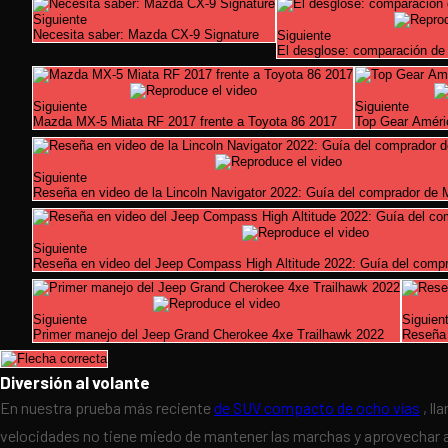
Siguiente
Necesita saber: Mazda CX-9 Signature
Siguiente
El desglose: comparación de
Siguiente
Siguiente
Mazda MX-5 Miata RF 2017 frente a Toyota 86 2017
Top Gear Améri
Siguiente
Reseña en video de la Lincoln Navigator 2022: Guía del comprador de 
Siguiente
Reseña en video del Jeep Compass High Altitude 2022: Guía del comp
Siguiente
Siguien
Primer manejo del Jeep Grand Cherokee 4xe Trailhawk 2022
Reseña 
Diversión al volante
En nuestra prueba más reciente
de SUV compacto de ocho vías
, ll
velocidades no tiene miedo de mantener las marchas y aprovechar a