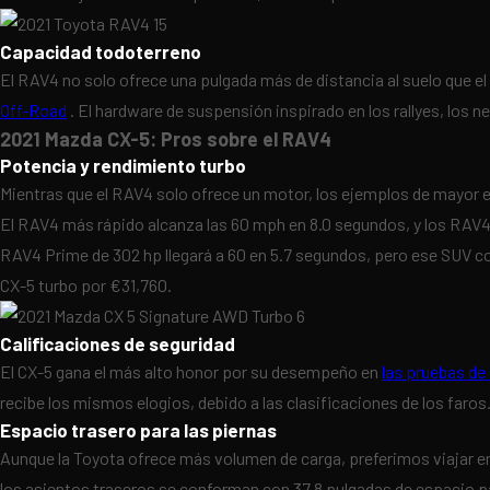
Capacidad todoterreno
El RAV4 no solo ofrece una pulgada más de distancia al suelo que el
Off-Road
. El hardware de suspensión inspirado en los rallyes, lo
2021 Mazda CX-5: Pros sobre el RAV4
Potencia y rendimiento turbo
Mientras que el RAV4 solo ofrece un motor, los ejemplos de mayor es
El RAV4 más rápido alcanza las 60 mph en 8.0 segundos, y los RAV4 H
RAV4 Prime de 302 hp llegará a 60 en 5.7 segundos, pero ese SUV co
CX-5 turbo por €31,760.
Calificaciones de seguridad
El CX-5 gana el más alto honor por su desempeño en
las pruebas de 
recibe los mismos elogios, debido a las clasificaciones de los faro
Espacio trasero para las piernas
Aunque la Toyota ofrece más volumen de carga, preferimos viajar en e
los asientos traseros se conforman con 37.8 pulgadas de espacio pa