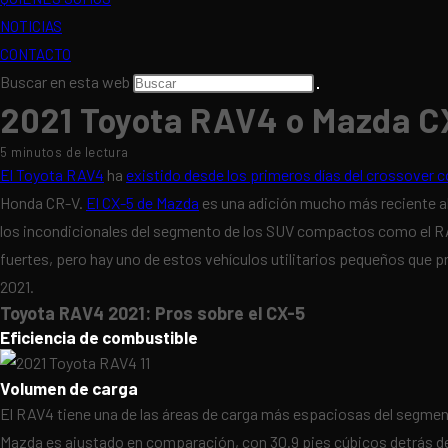
NOTICIAS
CONTACTO
Buscar en esta web
2021 Toyota RAV4 o Mazda C
5 minutos de lectura
El Toyota RAV4
ha
existido desde los primeros días del crossover
Honda CR-V.
El CX-5 de Mazda
es una adición mucho más reciente al
los incondicionales del segmento de los SUV compactos como el RAV
fuertes, pero hay uno de estos vehículos utilitarios pequeños que 
2021.
Toyota RAV4 2021: Pros sobre el CX-5
Eficiencia de combustible
Volumen de carga
El RAV4 tiene una de las áreas de carga más espaciosas del segment
Mazda es ajustado en comparación, con 30.9 pies cúbicos detrás de 