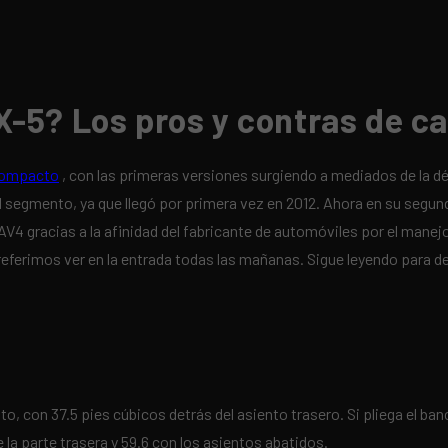
X-5? Los pros y contras de 
 compacto
, con las primeras versiones surgiendo a mediados de la d
 segmento, ya que llegó por primera vez en 2012. Ahora en su segu
4 gracias a la afinidad del fabricante de automóviles por el manej
preferimos ver en la entrada todas las mañanas. Sigue leyendo para
o, con 37.5 pies cúbicos detrás del asiento trasero. Si pliega el b
la parte trasera y 59.6 con los asientos abatidos.