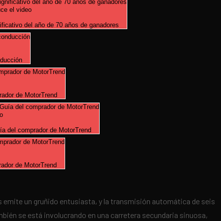
nificativo del año de 70 años de ganadores
ducción
rador de MotorTrend
ía del comprador de MotorTrend
rador de MotorTrend
os emite un gruñido entusiasta, y la transmisión automática de seis
mbién se está involucrando en una carretera secundaria sinuosa,