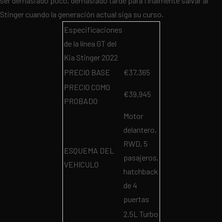
ser demasiado poco, demasiado tarde para finalmente salvar al
Stinger cuando la generación actual siga su curso.
Especificaciones
de la línea GT del
Kia Stinger 2022
PRECIO BASE
€37,365
PRECIO COMO
€39,945
PROBADO
Motor
delantero,
RWD, 5
ESQUEMA DEL
pasajeros,
VEHICULO
hatchback
de 4
puertas
2.5L Turbo