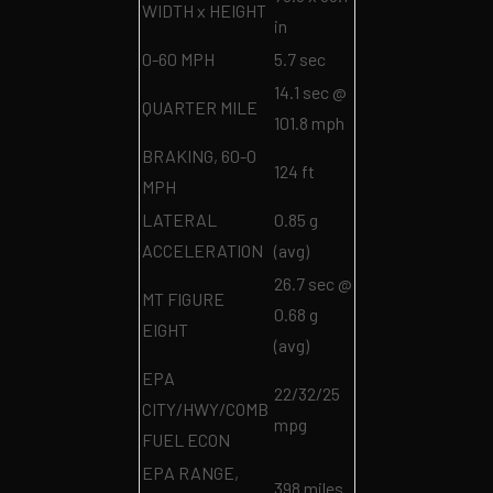
WIDTH x HEIGHT
in
0-60 MPH
5.7 sec
14.1 sec @
QUARTER MILE
101.8 mph
BRAKING, 60-0
124 ft
MPH
LATERAL
0.85 g
ACCELERATION
(avg)
26.7 sec @
MT FIGURE
0.68 g
EIGHT
(avg)
EPA
22/32/25
CITY/HWY/COMB
mpg
FUEL ECON
EPA RANGE,
398 miles