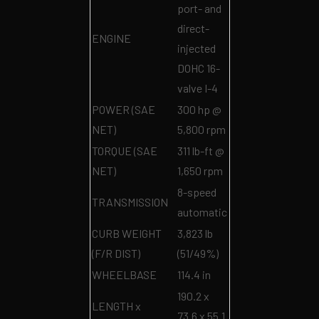
port- and
direct-
ENGINE
injected
DOHC 16-
valve I-4
POWER (SAE
300 hp @
NET)
5,800 rpm
TORQUE (SAE
311 lb-ft @
NET)
1,650 rpm
8-speed
TRANSMISSION
automatic
CURB WEIGHT
3,823 lb
(F/R DIST)
(51/49%)
WHEELBASE
114.4 in
190.2 x
LENGTH x
73.6 x 55.1