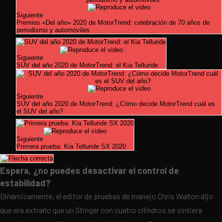
Siguiente
Premios «Del año» 2020 de MotorTrend: celebración de 70 años de
periodismo y automóviles
Siguiente
SUV del año 2020 de MotorTrend: el Kia Telluride
Siguiente
SUV del año 2020 de MotorTrend: ¿Cómo decide MotorTrend cuál es
el SUV del año?
Siguiente
Primera prueba: Kia Telluride SX 2020
Espera, ¿no puedes desactivar el control de
estabilidad?
Dinámicamente, el editor de pruebas de manejo Chris Walton dijo
que era extraño que un Stinger con cuatro cilindros se sintiera