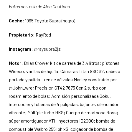
Fotos cortesía de
Alec Coutinho
Coche:
1995 Toyota Supra (negro)
Propietario:
RayRod
Instagram:
@raysupra2jz
Motor:
Brian Crower kit de carrera de 3.4 litros; pistones
Wiseco; varillas de águila; Cámaras Titan GSC S2; cabeza
portada y pulida; tren de válvulas Manley construido por
@John_wre; Precision GT42 7675 Gen 2 turbo con
rodamiento de bolas; Admisión personalizada Goku,
intercooler y tuberías de 4 pulgadas. bajante; silenciador
vibrante; Múltiple turbo HKS; Cuerpo de mariposa Ross;
súper amortiguador ATI; inyectores ID2000; bomba de
combustible Walbro 255 lph x3; colgador de bomba de