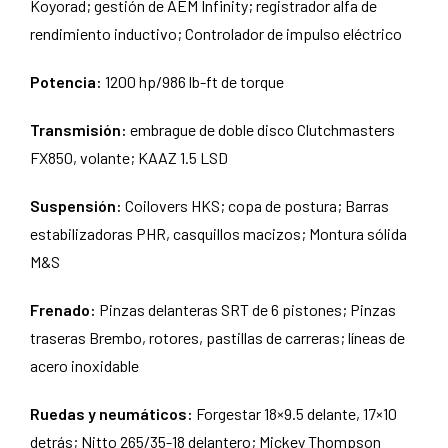
Koyorad; gestión de AEM Infinity; registrador alfa de
rendimiento inductivo; Controlador de impulso eléctrico
Potencia:
1200 hp/986 lb-ft de torque
Transmisión:
embrague de doble disco Clutchmasters
FX850, volante; KAAZ 1.5 LSD
Suspensión:
Coilovers HKS; copa de postura; Barras
estabilizadoras PHR, casquillos macizos; Montura sólida
M&S
Frenado:
Pinzas delanteras SRT de 6 pistones; Pinzas
traseras Brembo, rotores, pastillas de carreras; líneas de
acero inoxidable
Ruedas y neumáticos:
Forgestar 18×9.5 delante, 17×10
detrás; Nitto 265/35-18 delantero; Mickey Thompson