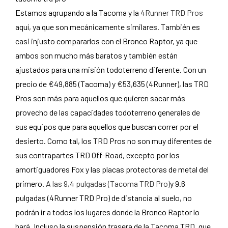
Estamos agrupando a la Tacoma y la
4Runner TRD Pros
aquí, ya que son mecánicamente similares. También es
casi injusto compararlos con el Bronco Raptor, ya que
ambos son mucho más baratos y también están
ajustados para una misión todoterreno diferente. Con un
precio de €49,885 (Tacoma) y €53,635 (4Runner), las TRD
Pros son más para aquellos que quieren sacar más
provecho de las capacidades todoterreno generales de
sus equipos que para aquellos que buscan correr por el
desierto. Como tal, los TRD Pros no son muy diferentes de
sus contrapartes TRD Off-Road, excepto por los
amortiguadores Fox y las placas protectoras de metal del
primero.
A las 9,4 pulgadas (Tacoma TRD Pro)
y 9.6
pulgadas (4Runner TRD Pro) de distancia al suelo, no
podrán ir a todos los lugares donde la Bronco Raptor lo
hará. Incluso la suspensión trasera de la Tacoma TRD, que