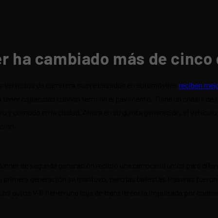
er ha cambiado más de cinco
vehículos de carretera suave basados ​​​​en automóviles
reciben mej
ra tener capacidad cuando termina el pavimento. Tiene un chasis de ca
so y cómodo en la ciudad. Ahora en su quinta generación, el vehícu
ción.
Runner de segunda generación recibió una carrocería única para dife
a primera generación se mantuvo, pero las ballestas traseras fuero
 Los autos V-6 tienen una caja de transferencia impulsada por cadena 