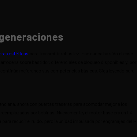
 generaciones
oras estéticas
para transmitir robustez. Ese nunca ha sido el caso
rrocería sobre bastidor, diferenciales de bloqueo disponibles y, por
lo continúa mejorando sus competencias básicas. Siga leyendo para
renciarla, ahora con puertas traseras para acomodar mejor a los
n reemplazadas por bobinas. Nuevamente, el motor base era un I-4
para reducir el ruido, pero la unidad impulsada por engranajes del I-