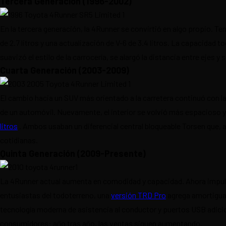
Tercera Generación (1996-2002)
En la tercera generación, la 4Runner se convirtió en algo propio. 
de 2.7 litros y una actualización de V-6 de 3.4 litros. La capacida
suavizó el estilo de la carrocería, se alargó la distancia entre ejes y
Cuarta Generación (2003-2009)
El cambio hacia un SUV más orientado a la carretera continuó con la
de un automóvil. Nuevamente, el interior se volvió más espacioso y
litros
. Ambos usaban un diferencial central bloqueable Torsen que, 
cotidianas.
Quinta Generación (2009-Presente)
La 4Runner actual aumenta en comodidad y capacidad. Ahora impulsa
entusiastas del todoterreno, una
versión TRD Pro
agrega amortiguad
tecnología moderna de asistencia al conductor y puertos USB adicio
consumidores: año tras año, las ventas siguen aumentando.