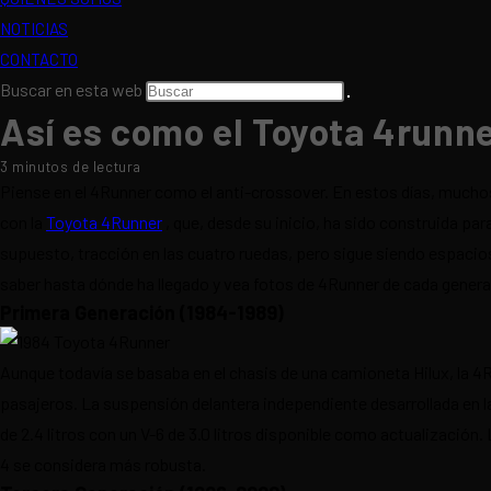
NOTICIAS
CONTACTO
Buscar en esta web
Así es como el Toyota 4runn
3 minutos de lectura
Piense en el 4Runner como el anti-crossover. En estos días, muchos 
con la
Toyota 4Runner
, que, desde su inicio, ha sido construida pa
supuesto, tracción en las cuatro ruedas, pero sigue siendo espacio
saber hasta dónde ha llegado y vea fotos de 4Runner de cada genera
Primera Generación (1984-1989)
Aunque todavía se basaba en el chasis de una camioneta Hilux, la 4
pasajeros. La suspensión delantera independiente desarrollada en l
de 2.4 litros con un V-6 de 3.0 litros disponible como actualización.
4 se considera más robusta.