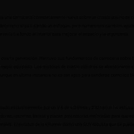
Tenía una carrocería completamente nueva sobre un chasis que no se
d todoterreno siguió siendo un enfoque, pero numerosos cambios ayud
 se revisó a fondo el interior para mejorar el espacio y la ergonomía.
 cuarta generación. Mantuvo sus fundamentos de carrocería sobre bas
 mejor equipado. Los motores de cuatro cilindros se abandonaron en 
aunque en última instancia no es tan apto para senderos como los bl
do exclusivamente por un V-6 de 4.0 litros y 270 hp (un I-4 estuvo
ores, resortes, llantas y placas protectoras mejoradas para que es
nales. El estatus de la 4Runner como una SUV robusta que se puede c