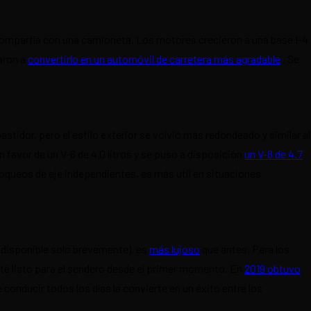
 compartía con una camioneta. Los motores crecieron a una base I-4
aron a
convertirlo en un automóvil de carretera más agradable
. Se
tidor, pero el estilo exterior se volvió más redondeado y similar al
favor de un V-6 de 4.0 litros y se puso a disposición
un V-8 de 4.7
oqueos de eje independientes, es más útil en situaciones
 disponible solo brevemente), es
más lujoso
que antes. Para los
té listo para el sendero desde el primer momento. En
2019 obtuvo
onducir todos los días la convierte en un éxito entre los