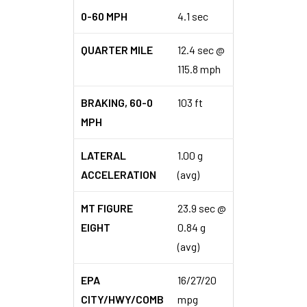
0-60 MPH
4.1 sec
QUARTER MILE
12.4 sec @
115.8 mph
BRAKING, 60-0
103 ft
MPH
LATERAL
1.00 g
ACCELERATION
(avg)
MT FIGURE
23.9 sec @
EIGHT
0.84 g
(avg)
EPA
16/27/20
CITY/HWY/COMB
mpg