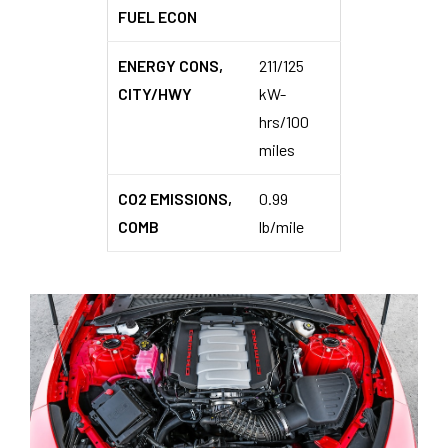
FUEL ECON
ENERGY CONS,
211/125
CITY/HWY
kW-
hrs/100
miles
CO2 EMISSIONS,
0.99
COMB
lb/mile