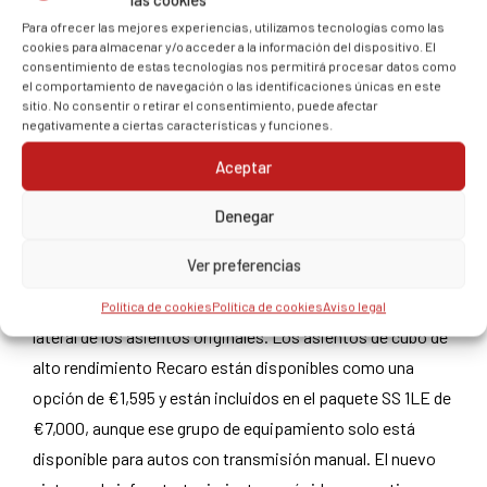
Para ofrecer las mejores experiencias, utilizamos tecnologías como las
cookies para almacenar y/o acceder a la información del dispositivo. El
consentimiento de estas tecnologías nos permitirá procesar datos como
el comportamiento de navegación o las identificaciones únicas en este
sitio. No consentir o retirar el consentimiento, puede afectar
negativamente a ciertas características y funciones.
Aceptar
Denegar
Ver preferencias
Me gustó que pudiera obtener una posición de asiento
baja, pero podría haber usado un poco más de refuerzo
Política de cookies
Política de cookies
Aviso legal
lateral de los asientos originales. Los asientos de cubo de
alto rendimiento Recaro están disponibles como una
opción de €1,595 y están incluidos en el paquete SS 1LE de
€7,000, aunque ese grupo de equipamiento solo está
disponible para autos con transmisión manual. El nuevo