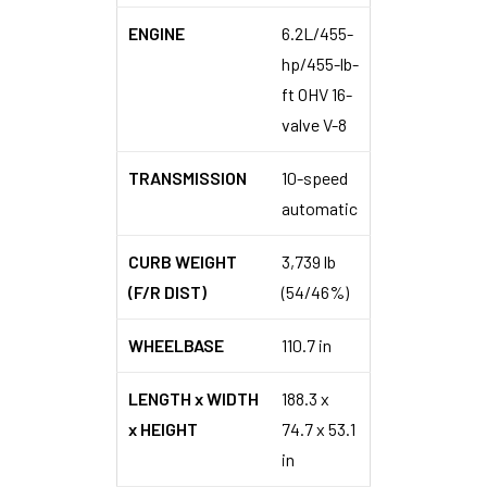
ENGINE
6.2L/455-
hp/455-lb-
ft OHV 16-
valve V-8
TRANSMISSION
10-speed
automatic
CURB WEIGHT
3,739 lb
(F/R DIST)
(54/46%)
WHEELBASE
110.7 in
LENGTH x WIDTH
188.3 x
x HEIGHT
74.7 x 53.1
in