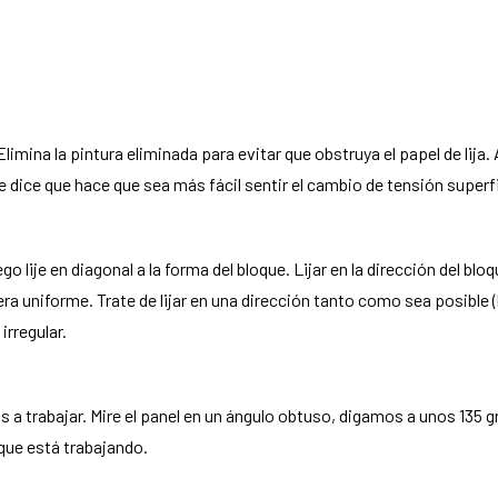
 Elimina la pintura eliminada para evitar que obstruya el papel de li
e dice que hace que sea más fácil sentir el cambio de tensión superfi
go lije en diagonal a la forma del bloque. Lijar en la dirección del blo
era uniforme. Trate de lijar en una dirección tanto como sea posible 
irregular.
 trabajar. Mire el panel en un ángulo obtuso, digamos a unos 135 gr
l que está trabajando.