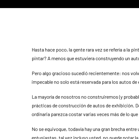
Hasta hace poco, la gente rara vez se refería a la pi
pintar? A menos que estuviera construyendo un auto 
Pero algo gracioso sucedió recientemente: nos volv
impecable no solo está reservada para los autos de 
La mayoría de nosotros no construiremos (y probabl
prácticas de construcción de autos de exhibición. 
ordinaria parezca costar varias veces más de lo que
No se equivoque, todavía hay una gran brecha entre 
entusiastas, tal vez incluso usted, no puede notar l