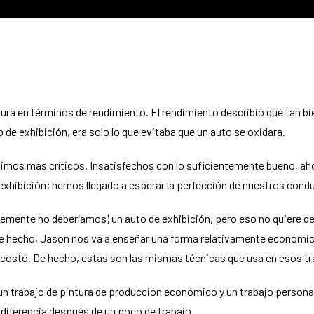
ntura en términos de rendimiento. El rendimiento describió qué tan bi
de exhibición, era solo lo que evitaba que un auto se oxidara.
imos más críticos. Insatisfechos con lo suficientemente bueno, aho
exhibición; hemos llegado a esperar la perfección de nuestros cond
emente no deberíamos) un auto de exhibición, pero eso no quiere d
De hecho, Jason nos va a enseñar una forma relativamente económica
 costó. De hecho, estas son las mismas técnicas que usa en esos tra
un trabajo de pintura de producción económico y un trabajo persona
a diferencia después de un poco de trabajo.