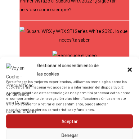
Primer vistazo al Subaru WRX 2022: ¿Sigue tan
nervioso como siempre?
Siguiente
Gestionar el consentimiento de
las cookies
Subaru WRX y WRX STI Series White 2020: lo que
Para ofrecer las mejores experiencias, utilizamos tecnologías como las
necesita saber
cookies para almacenar y/o acceder a la información del dispositivo. El
consentimiento de estas tecnologías nos permitirá procesar datos como
el comportamiento de navegación o las identificaciones únicas en este
sitio. No consentir o retirar el consentimiento, puede afectar
negativamente a ciertas características y funciones.
Aceptar
Siguiente
Denegar