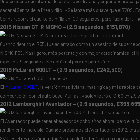
Uno pensaría que el arma de pista súper liviana y súper poderosa qu
sacar el Senna de la línea y dijo: «Se lanza más suave que el 720S.
Senna recorre el cuarto de milla en 10.1 segundos, pero fuera de la lí
2015 Nissan GT-R NISMO – (2.9 segundos, €151,870)
Cuando debutó el R35, fue aclamado como un asesino de superdeport
NISMO R35. Más ligero, más potente y con mejor aerodinámica, el NI
mph en 2,9 segundos. No está mal para un perro viejo.
2019 McLaren 600LT – (2.9 segundos, €242,500)
El
McLaren 600LT
, la versión más liviana, más rígida y más rápida 
comparación con el auto base. Aun así, «solo» logró el 0-60 en 2,9
2012 Lamborghini Aventador – (2.9 segundos, €393,695
El Aventador puede tener alrededor de ocho años ahora, pero el rui
rendimiento increíble. Cuando probamos el Aventador en 2012, era 
SVJ, es el rey de Nürburgring Nordschleife. Teniendo en cuenta que l