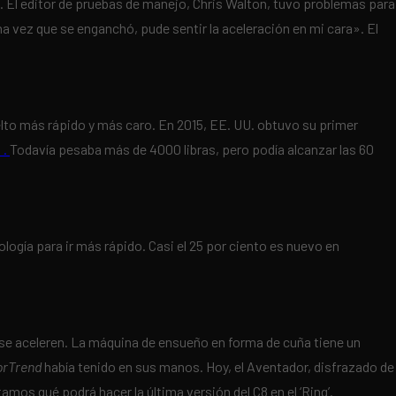
í. El editor de pruebas de manejo, Chris Walton, tuvo problemas para
a vez que se enganchó, pude sentir la aceleración en mi cara». El
lto más rápido y más caro. En 2015, EE. UU. obtuvo su primer
 .
Todavía pesaba más de 4000 libras, pero podía alcanzar las 60
ología para ir más rápido. Casi el 25 por ciento es nuevo en
s se aceleren. La máquina de ensueño en forma de cuña tiene un
orTrend
había tenido en sus manos. Hoy, el Aventador, disfrazado de
mos qué podrá hacer la última versión del C8 en el ‘Ring’.