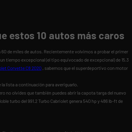
ue estos 10 autos más caros
 60 de miles de autos. Recientemente volvimos a probar el primer
 un tiempo excepcional (el tipo equivocado de excepcional) de 15.3
olet Corvette C8 2020
, sabemos que el superdeportivo con motor
 lista a continuación para averiguarlo.
o no olvides que también puedes abrir la capota targa del nuevo
ble turbo del 991.2 Turbo Cabriolet genera 540 hp y 486 lb-ft de