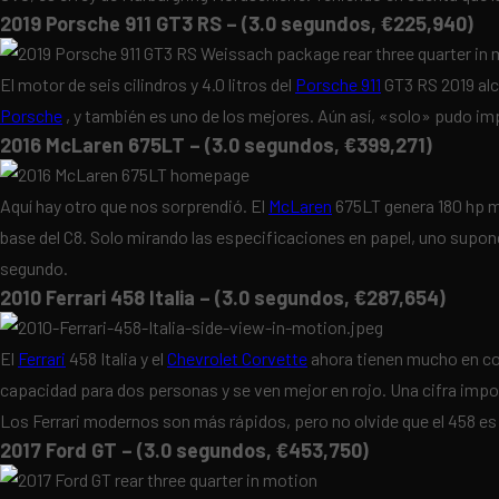
2019 Porsche 911 GT3 RS – (3.0 segundos, €225,940)
El motor de seis cilindros y 4.0 litros del
Porsche 911
GT3 RS 2019 alc
Porsche
, y también es uno de los mejores. Aún así, «solo» pudo im
2016 McLaren 675LT – (3.0 segundos, €399,271)
Aquí hay otro que nos sorprendió. El
McLaren
675LT genera 180 hp m
base del C8. Solo mirando las especificaciones en papel, uno supond
segundo.
2010 Ferrari 458 Italia – (3.0 segundos, €287,654)
El
Ferrari
458 Italia y el
Chevrolet Corvette
ahora tienen mucho en co
capacidad para dos personas y se ven mejor en rojo. Una cifra impo
Los Ferrari modernos son más rápidos, pero no olvide que el 458 e
2017 Ford GT – (3.0 segundos, €453,750)