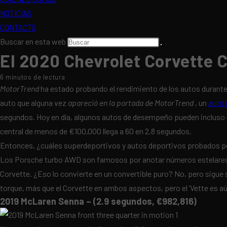
NOTICIAS
CONTACTO
Buscar en esta web
El 2020 Chevrolet Corvette 
6 minutos de lectura
MotorTrend
ha estado probando el rendimiento de los autos durante
auto que alguna vez
apareció en la portada de MotorTrend
, un
auto 
segundos. Hoy en día, algunos autos de desempeño pueden incluso r
central de menos de €100,000 llega a 60 en 2.8 segundos.
Entonces, ¿cuáles superdeportivos y autos deportivos probados por
Los Porsche turbo AWD son famosos por anotar números estelares de
Corvette. ¿Eso lo convierte en un convertible puro? No, pero sigue 
torque, más que el Corvette en ambos aspectos, pero el ‘Vette es 
2019 McLaren Senna – (2.9 segundos, €982,816)