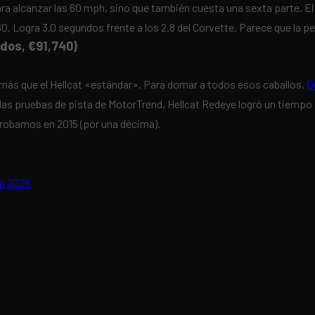
ra alcanzar las 60 mph, sino que también cuesta una sexta parte. E
. Logra 3.0 segundos frente a los 2.8 del Corvette. Parece que la pe
ndos, €91,740)
 más que el Hellcat «estándar». Para domar a todos esos caballos,
D
las pruebas de pista de MotorTrend, Hellcat Redeye logró un tiempo 
 probamos en 2015 (por una décima).
en 2026