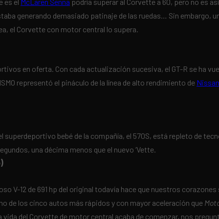
e es el
McLaren Senna
podría superar al Corvette a 60, pero no es as
 Estaba generando demasiado patinaje de las ruedas… Sin embargo, un
nea, el Corvette con motor central lo supera.
ivos en oferta. Con cada actualización sucesiva, el GT-R se ha vue
SMO representó el pináculo de la línea de alto rendimiento de
Nissan
del superdeportivo bebé de la compañía, el 570S, está repleto de tecn
 segundos, una décima menos que el nuevo ‘Vette.
)
doso V-12 de 691 hp del original todavía hace que nuestros corazone
uno de los cinco autos más rápidos y con mayor aceleración que
Mot
a vida del Corvette de motor central acaba de comenzar, nos pregunta