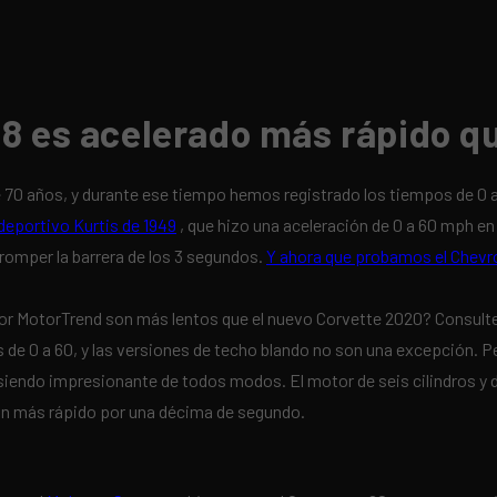
C8 es acelerado más rápido q
 70 años, y durante ese tiempo hemos registrado los tiempos de 0 a
deportivo Kurtis de 1949
, que hizo una aceleración de 0 a 60 mph en
omper la barrera de los 3 segundos.
Y ahora que probamos el Chevr
 MotorTrend son más lentos que el nuevo Corvette 2020? Consulte la
 0 a 60, y las versiones de techo blando no son una excepción. Per
siendo impresionante de todos modos. El motor de seis cilindros y do
aún más rápido por una décima de segundo.