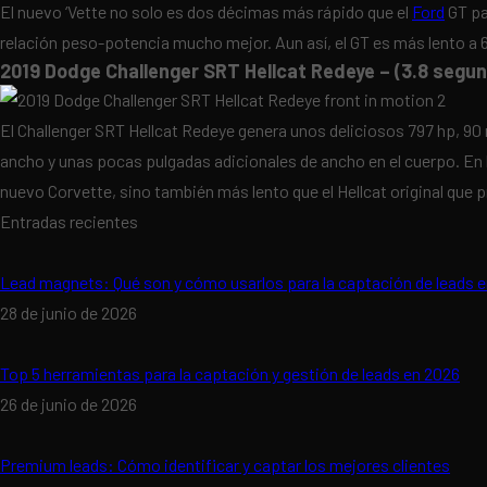
El nuevo ‘Vette no solo es dos décimas más rápido que el
Ford
GT pa
relación peso-potencia mucho mejor. Aun así, el GT es más lento a 60
2019 Dodge Challenger SRT Hellcat Redeye – (3.8 segu
El Challenger SRT Hellcat Redeye genera unos deliciosos 797 hp, 90
ancho y unas pocas pulgadas adicionales de ancho en el cuerpo. En 
nuevo Corvette, sino también más lento que el Hellcat original que
Entradas recientes
Lead magnets: Qué son y cómo usarlos para la captación de leads 
28 de junio de 2026
Top 5 herramientas para la captación y gestión de leads en 2026
26 de junio de 2026
Premium leads: Cómo identificar y captar los mejores clientes