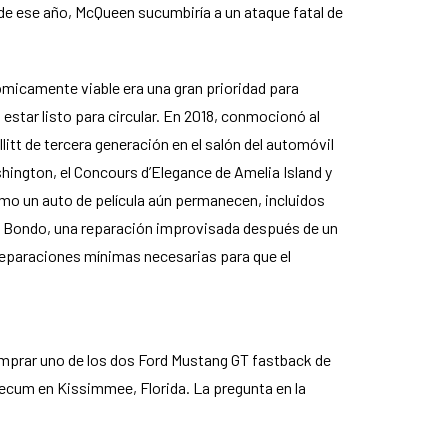
de ese año, McQueen sucumbiría a un ataque fatal de
ómicamente viable era una gran prioridad para
 estar listo para circular. En 2018, conmocionó al
itt de tercera generación en el salón del automóvil
ington, el Concours d’Elegance de Amelia Island y
omo un auto de película aún permanecen, incluidos
con Bondo, una reparación improvisada después de un
 reparaciones mínimas necesarias para que el
mprar uno de los dos Ford Mustang GT fastback de
 Mecum en Kissimmee, Florida. La pregunta en la