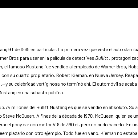
tang GT de
1968 en particular.
La primera vez que viste el auto slam b
er Bros para usar en la película de detectives
Bullitt
, protagonizad
ón, el famoso Mustang fue vendido al empleado de Warner Bros, Robe
974 con su cuarto propietario, Robert Kiernan, en Nueva Jersey. Re
 .
—y su celebridad vertiginosa no terminó ahí. El automóvil se acaba
 Mustang en una subasta pública.
3.74 millones del Bullitt Mustang es que se vendió en absoluto. Su 
io Steve McQueen. A fines de la década de 1970, McQueen, quien se u
rar el pony car con motor V-8 de 390 ci, pero no pudo hacerlo. En un
eemplazarlo con otro ejemplo. Todo fue en vano. Kiernan no estaba