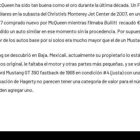
Queen ha sido tan buena como el oro durante la última década. Un F
dólares en la subasta del Christie’s Monterey Jet Center de 2007, en
 1967 comprado nuevo por McQueen mientras filmaba
Bullitt
recaudó €1
endido un auto similar en ese momento sin la procedencia. Por supuest
alor de los autos base por sí solos era mucho mayor que el de un Must
 se descubrió en Baja, Mexicali, actualmente su propietario lo está
original, le faltaba el motor y otras partes más pequeñas, y se volv
Ford Mustang GT 390 fastback de 1968 en condición #4 (justa) con u
ación de Hagerty no parecen tener una categoría de valor para el n
iden agregar uno.