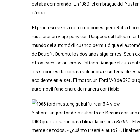
estaba comprando. En 1980, el embrague del Mustang 
cáncer.
El progreso se hizo a trompicones, pero Robert cont
restaurar un viejo pony car. Después del fallecimient
mundo del automóvil cuando permitió que el automóvil
de Detroit. Durante los dos años siguientes, Sean e
otros eventos automovilísticos. Aunque el auto está
los soportes de cámara soldados, el sistema de esca
accidente en el set. El motor, un Ford V-8 de 390 pu
automóvil funcionara de manera confiable.
Y ahora, un postor de la subasta de Mecum con una 
1968 que se usaron para filmar la película
Bullitt
. El
B
mente de todos, «¿cuánto traerá el auto?», finalmen