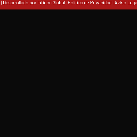
 Desarrollado por Inficon Global |
Política de Privacidad
|
Aviso Lega