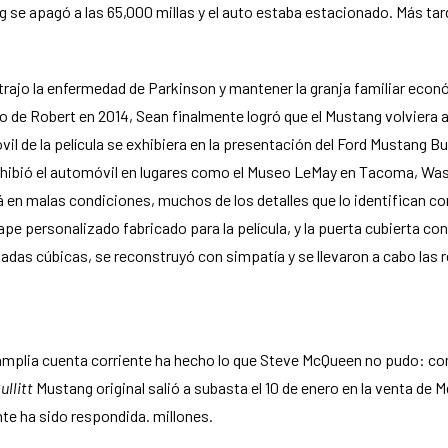
se apagó a las 65,000 millas y el auto estaba estacionado. Más tar
rajo la enfermedad de Parkinson y mantener la granja familiar econ
o de Robert en 2014, Sean finalmente logró que el Mustang volviera a
 de la película se exhibiera en la presentación del Ford Mustang Bull
xhibió el automóvil en lugares como el Museo LeMay en Tacoma, Wash
 en malas condiciones, muchos de los detalles que lo identifican c
pe personalizado fabricado para la película, y la puerta cubierta 
lgadas cúbicas, se reconstruyó con simpatía y se llevaron a cabo las
amplia cuenta corriente ha hecho lo que Steve McQueen no pudo: co
ullitt
Mustang original salió a subasta el 10 de enero en la venta de
te ha sido respondida. millones.