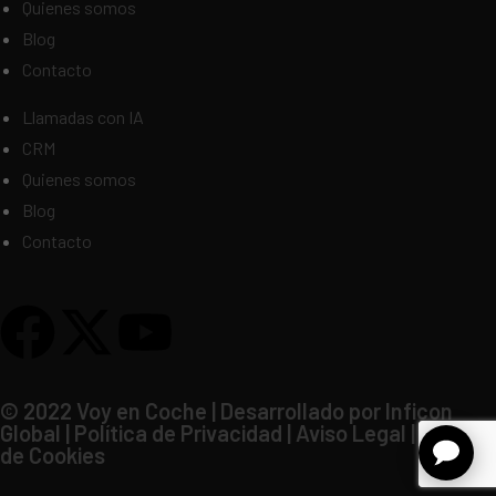
Quienes somos
Blog
Contacto
Llamadas con IA
CRM
Quienes somos
Blog
Contacto
© 2022 Voy en Coche | Desarrollado por Inficon
Global |
Política de Privacidad
|
Aviso Legal
|
Política
de Cookies