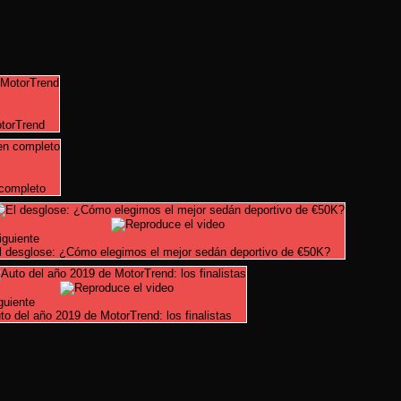
otorTrend
 completo
iguiente
l desglose: ¿Cómo elegimos el mejor sedán deportivo de €50K?
guiente
to del año 2019 de MotorTrend: los finalistas