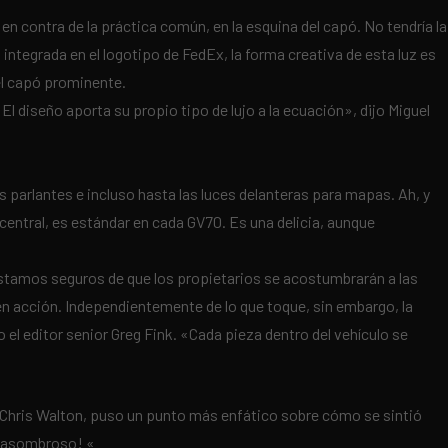
en contra de la práctica común, en la esquina del capó. No tendría la
 integrada en el logotipo de FedEx, la forma creativa de esta luz es
 el capó prominente.
«El diseño aporta su propio tipo de lujo a la ecuación», dijo Miguel
s parlantes e incluso hasta las luces delanteras para mapas. Ah, y
 central, es estándar en cada GV70. Es una delicia, aunque
 estamos seguros de que los propietarios se acostumbrarán a las
n acción. Independientemente de lo que toque, sin embargo, la
el editor senior Greg Fink. «Cada pieza dentro del vehículo se
, Chris Walton, puso un punto más enfático sobre cómo se sintió
es asombroso! «