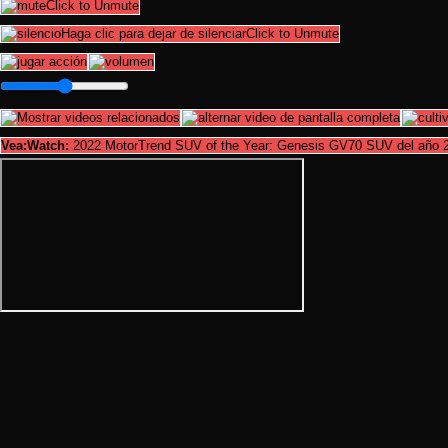
Click to Unmute
Haga clic para dejar de silenciarClick to Unmute
Vea:Watch:
2022 MotorTrend SUV of the Year: Genesis GV70 SUV del año 