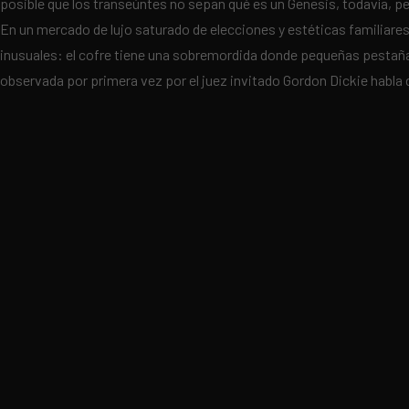
posible que los transeúntes no sepan qué es un Genesis, todavía, p
En un mercado de lujo saturado de elecciones y estéticas familiare
inusuales: el cofre tiene una sobremordida donde pequeñas pestañas 
observada por primera vez por el juez invitado Gordon Dickie habla d