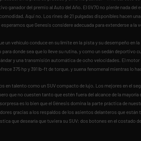
vo ganador del premio al Auto del Año. El GV70 no pierde nada del e
comodidad. Aqui no. Los rines de 21 pulgadas disponibles hacen una 
e esperamos que Genesis considere adecuada para extenderse a la ve
 un vehículo conduce en su límite en la pista y su desempeño en la
 para donde sea que lo lleve su rutina, y como un sedán deportivo cu
tándar y una transmisión automática de ocho velocidades. El motor d
s ofrece 375 hp y 391 lb-ft de torque, y suena fenomenal mientras lo ha
rsos en talento como un SUV compacto de lujo. Los mejores en el s
ero que no cuesten tanto que estén fuera del alcance de la mayoría 
 sorpresa es lo bien que el Génesis domina la parte práctica de nuest
ores gracias a los respaldos de los asientos delanteros que están ta
stica que desearía que tuviera su SUV: dos botones en el costado de