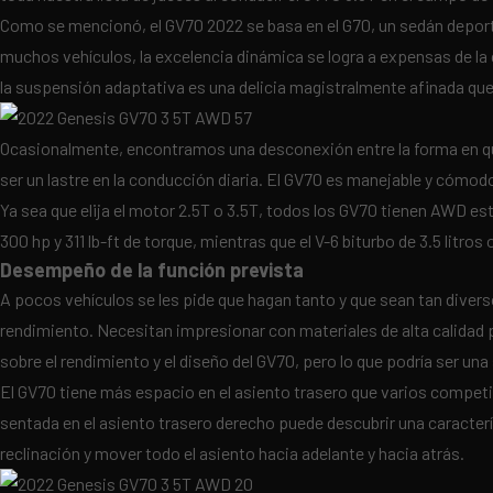
Como se mencionó, el GV70 2022 se basa en el G70, un sedán deporti
muchos vehículos, la excelencia dinámica se logra a expensas de la 
la suspensión adaptativa es una delicia magistralmente afinada qu
Ocasionalmente, encontramos una desconexión entre la forma en que
ser un lastre en la conducción diaria. El GV70 es manejable y cómodo
Ya sea que elija el motor 2.5T o 3.5T, todos los GV70 tienen AWD es
300 hp y 311 lb-ft de torque, mientras que el V-6 biturbo de 3.5 litro
Desempeño de la función prevista
A pocos vehículos se les pide que hagan tanto y que sean tan dive
rendimiento. Necesitan impresionar con materiales de alta calidad p
sobre el rendimiento y el diseño del GV70, pero lo que podría ser una
El GV70 tiene más espacio en el asiento trasero que varios competid
sentada en el asiento trasero derecho puede descubrir una caracterí
reclinación y mover todo el asiento hacia adelante y hacia atrás.