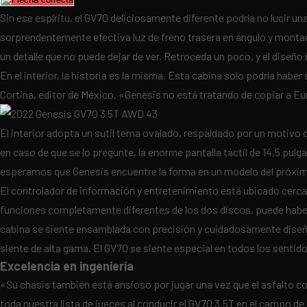
Sin ese espíritu, el GV70 deliciosamente diferente podría no lucir un
sorprendentemente efectiva luz de freno trasera en ángulo y montada e
un detalle que no puede dejar de ver. Retroceda un poco, y el diseño
En el interior, la historia es la misma. Esta cabina solo podría habe
Cortina, editor de México. «Genesis no está tratando de copiar a E
El interior adopta un sutil tema ovalado, respaldado por un motivo d
en caso de que se lo pregunte, la enorme pantalla táctil de 14,5 pul
esperamos que Genesis encuentre la forma en un modelo del próximo a
El controlador de información y entretenimiento está ubicado cerca
funciones completamente diferentes de los dos discos, puede haber
cabina se siente ensamblada con precisión y cuidadosamente diseñad
siente de alta gama. El GV70 se siente especial en todos los sentid
Excelencia en ingeniería
«Su chasis también está ansioso por jugar una vez que el asfalto c
toda nuestra lista de jueces al conducir el GV70 3.5T en el campo de