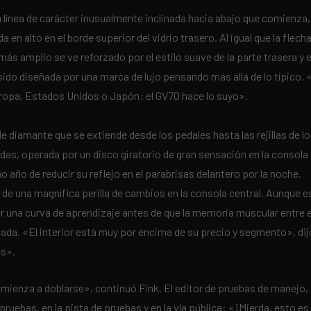
a línea de carácter inusualmente inclinada hacia abajo que comienza, 
n alto en el borde superior del vidrio trasero. Al igual que la flecha
 más amplio se ve reforzado por el estilo suave de la parte trasera y
r sido diseñada por una marca de lujo pensando más allá de lo típico. 
uropa, Estados Unidos o Japón: el GV70 hace lo suyo».
e diamante que se extiende desde los pedales hasta las rejillas de lo
gadas, operada por un disco giratorio de gran sensación en la consola
ño de reducir su reflejo en el parabrisas delantero por la noche.
 de una magnífica perilla de cambios en la consola central. Aunque
 una curva de aprendizaje antes de que la memoria muscular entre e
a. «El interior está muy por encima de su precio y segmento», dijo 
os».
omienza a doblarse», continuó Fink. El editor de pruebas de manejo
 pruebas, en la pista de pruebas y en la vía pública: «¡Mierda, esto 