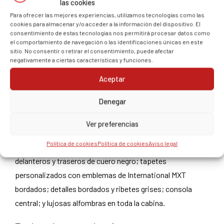
combustible cromada; manija cromada del portón trasero;
las cookies
escalones de cabina de aluminio anodizado del lado
Para ofrecer las mejores experiencias, utilizamos tecnologías como las
cookies para almacenar y/o acceder a la información del dispositivo. El
izquierdo y derecho; paragolpes trasero de aluminio
consentimiento de estas tecnologías nos permitirá procesar datos como
el comportamiento de navegación o las identificaciones únicas en este
anodizado; y enganche receptor de remolque montado en
sitio. No consentir o retirar el consentimiento, puede afectar
el bastidor.
negativamente a ciertas características y funciones.
Aceptar
Interiores de prestigio
Denegar
Indicadores deportivos con cara de marfil; detalles
Ver preferencias
interiores plateados metalizados; reposabrazos
Política de cookies
Política de cookies
Aviso legal
delanteros de largo completo acolchados; asientos
delanteros y traseros de cuero negro; tapetes
personalizados con emblemas de International MXT
bordados; detalles bordados y ribetes grises; consola
central; y lujosas alfombras en toda la cabina.