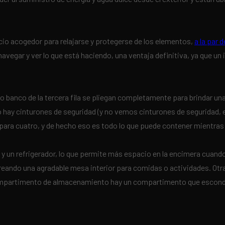
cio acogedor para relajarse y protegerse de los elementos,
a la par 
navegar y ver lo que está haciendo, una ventaja definitiva, ya que un 
po banco de la tercera fila se pliegan completamente para brindar un
o hay cinturones de seguridad (y no vemos cinturones de seguridad, e
ara cuatro, y de hecho eso es todo lo que puede contener mientras vi
y un refrigerador, lo que permite más espacio en la encimera cuando 
, creando una agradable mesa interior para comidas o actividades. Ot
compartimento de almacenamiento hay un compartimento que esconde 