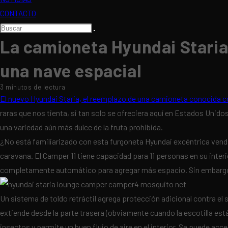
CONTACTO
Buscar
en
La camioneta Hyundai Staria 
esta
una nave espacial
web
3 minutos de lectura
El nuevo Hyundai Staria, el reemplazo de una camioneta conocida 
raras que nos tienta, si tan solo se ofreciera aquí en Estados Unido
una variedad aún más dulce de la fruta prohibida.
¿No está familiarizado con esta furgoneta Hyundai excéntrica vendid
caravana. El Camper 11 tiene capacidad para 11 personas en su inte
completamente automático para agregar más espacio. Sin embargo, c
Un sistema de toldo retráctil agrega protección adicional contra el 
extiende desde la parte trasera (obviamente cuando la escotilla está
insectos y permite un buen flujo de aire en el interior. Se puede ac