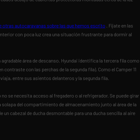
de otras autocaravanas sobre las que hemos escrito
. Fíjate en las
interior con poca luz crea una situación frustrante para dormir al
a agradable área de descanso. Hyundai identifica la tercera fila como
n contraste con las perchas de la segunda fila). Como el Camper 11
aja, entre sus asientos delanteros y la segunda fila.
no se necesita acceso al fregadero o al refrigerador. Se puede girar
ra solapa del compartimiento de almacenamiento junto al área de la
un cabezal de ducha desmontable para una ducha sencilla al aire