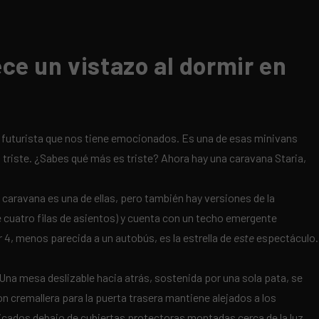
ce un vistazo al dormir en
e futurista que nos tiene emocionados. Es una de esas minivans
s triste. ¿Sabes qué más es triste? Ahora hay una caravana Staria,
 caravana es una de ellas, pero también hay versiones de la
e cuatro filas de asientos) y cuenta con un techo emergente
, menos parecida a un autobús, es la estrella de
este
espectáculo.
 Una mesa deslizable hacia atrás, sostenida por una sola pata, se
n cremallera para la puerta trasera mantiene alejados a los
 ubicados debajo de cubiertas protectoras montadas cerca de la luz