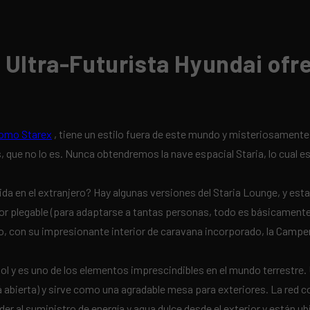
Ultra-Futurista Hyundai ofre
como Starex
, tiene un estilo fuera de este mundo y misteriosament
s, que no lo es. Nunca obtendremos la nave espacial Staria, lo cual e
a en el extranjero? Hay algunas versiones del Staria Lounge, y esta
rior plegable (para adaptarse a tantas personas, todo es básicament
on su impresionante interior de caravana incorporado, la Camper 4
sol y es uno de los elementos imprescindibles en el mundo terrestre.
 abierta) y sirve como una agradable mesa para exteriores. La red co
ceder al suministro de energía y agua dulce desde el exterior y están