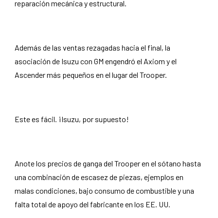
reparación mecánica y estructural.
¿Por qué dejaron de fabricar el Isuzu Trooper?
Además de las ventas rezagadas hacia el final, la
asociación de Isuzu con GM engendró el Axiom y el
Ascender más pequeños en el lugar del Trooper.
¿Quién fabrica el Isuzu Trooper?
Este es fácil. ¡Isuzu, por supuesto!
¿Por qué los Isuzu Trooper son tan baratos?
Anote los precios de ganga del Trooper en el sótano hasta
una combinación de escasez de piezas, ejemplos en
malas condiciones, bajo consumo de combustible y una
falta total de apoyo del fabricante en los EE. UU.