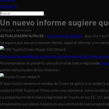
CONTACTO
Buscar
en
Un nuevo informe sugiere qu
esta
2 minutos de lectura
web
ACTUALIZACIÓN 14/04/22
:
Un informe de Reuters
, que cita tres 
Se espera que sea un crossover híbrido, según el informe, y no reem
Toyota no ha vendido un automóvil con una insignia de Crown en lo
Recientemente se presentó una solicitud de marca registrada
en n
partes estructurales de los mismos».
Si bien históricamente el nombre de Crown se aplicó a un sedán (y 
conjunta FAW Toyota en China como una submarca, como la marca c
La presentación de la marca registrada de Toyota en los EE. UU. pa
simplemente sus planes futuros en una solicitud de marca registrada