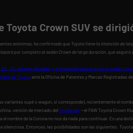
e Toyota Crown SUV se dirigi
fuentes anónimas, ha confirmado que Toyota tiene la intención de la
plazará por completo al sedán Crown de larga duración, que seguirá 
s EE. UU. durante décadas, y ciertamente nunca el lujoso sedán Cro
ombre de Toyota
ante la Oficina de Patentes y Marcas Registradas d
sus variantes cupé o wagon, si corresponde), recientemente el nomb
hina. versión de mercado del
Highlander
—el FAW Toyota Crown Kluge
ra el nombre de la Corona no nos da nada para continuar. Es una lás
 silenciosa. Entonces, las posibilidades son las siguientes: Toyota 