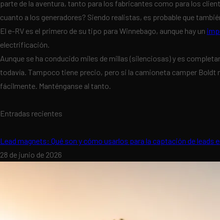
parte de la aventura, tanto para los fabricantes como para los clien
cuanto a los generadores? Siendo realistas, es probable que tambi
El e-RV es el primero de su tipo para Winnebago, aunque hay un
impu
electrificación.
Aunque se ha conducido miles de millas (silenciosas) y es completa
todavía. Tampoco tiene precio, pero si la camioneta camper Boldt
fácilmente. Manténganse al tanto.
Entradas recientes
Lead magnets: Qué son y cómo usarlos para la captación de leads 
28 de junio de 2026