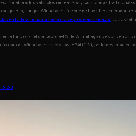
tes. Por ahora, los vehículos recreativos y camionetas tradicionales
én se queden, aunque Winnebago dice que no hay LP o generador a bo
lso en toda la industria hacia conceptos electrificados
; otros fab
mente funcional, el concepto e-RV de Winnebago no es un vehículo d
 más cara de Winnebago cuesta casi €240,000, podemos imaginar qu
en 2026