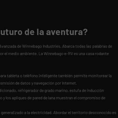
uturo de la aventura?
Avanzada de Winnebago Industries. Abarca todas las palabras de
o por el medio ambiente. La Winnebago e-RV es una casa rodante
para tableta o teléfono inteligente también permite monitorear la
nsmisión de datos y navegación por Internet.
icionado, refrigerador de grado marino, estufa de inducción
ado y los apliques de pared de lana muestran el compromiso de
eneralizado a la electricidad. Abordar el territorio desconocido es