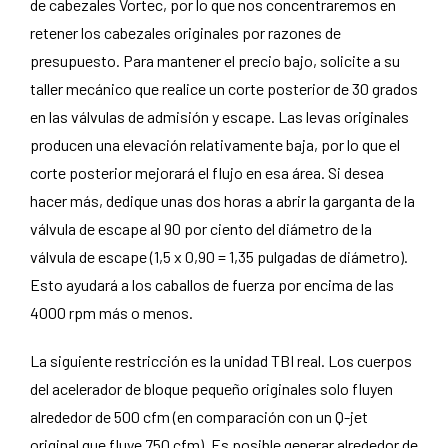
de cabezales Vortec, por lo que nos concentraremos en
retener los cabezales originales por razones de
presupuesto. Para mantener el precio bajo, solicite a su
taller mecánico que realice un corte posterior de 30 grados
en las válvulas de admisión y escape. Las levas originales
producen una elevación relativamente baja, por lo que el
corte posterior mejorará el flujo en esa área. Si desea
hacer más, dedique unas dos horas a abrir la garganta de la
válvula de escape al 90 por ciento del diámetro de la
válvula de escape (1,5 x 0,90 = 1,35 pulgadas de diámetro).
Esto ayudará a los caballos de fuerza por encima de las
4000 rpm más o menos.
La siguiente restricción es la unidad TBI real. Los cuerpos
del acelerador de bloque pequeño originales solo fluyen
alrededor de 500 cfm (en comparación con un Q-jet
original que fluye 750 cfm). Es posible generar alrededor de