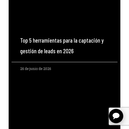
Top 5 herramientas para la captación y
gestión de leads en 2026
26 de junio de 2026
Llamadas con IA
CRM
Quienes somos
Blog
Contacto
© 2022 Voy en Coche | Desarrollado por Inficon Global |
Política de Privacidad
|
Aviso Legal
|
Política de Cookies